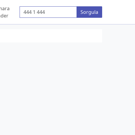
mara
Telefon Numarası
Sorgula
der