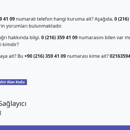
9 41 09
numaralı telefon hangi kuruma ait? Aşağıda,
0 (216)
in yorumları bulunmaktadır.
ğrı hakkında bilgi.
0 (216) 359 41 09
numarasını bilen var m
i kimdir?
aya ait? Bu
+90 (216) 359 41 09
numarası kime ait?
0216359
ehir Alan Kodu
ağlayıcı
İ