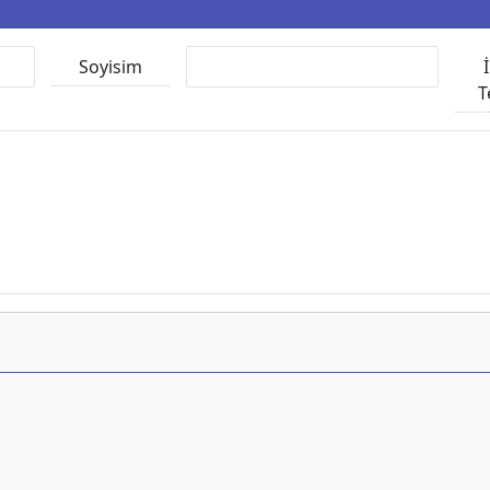
Soyisim
T