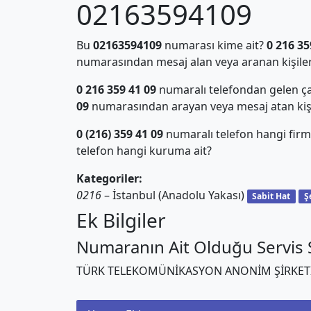
02163594109
Bu
02163594109
numarası kime ait?
0 216 35
numarasından mesaj alan veya aranan kişiler
0 216 359 41 09
numaralı telefondan gelen ça
09
numarasından arayan veya mesaj atan kiş
0 (216) 359 41 09
numaralı telefon hangi firm
telefon hangi kuruma ait?
Kategoriler:
0216
– İstanbul (Anadolu Yakası)
Sabit Hat
Ş
Ek Bilgiler
Numaranın Ait Olduğu Servis S
TÜRK TELEKOMÜNİKASYON ANONİM ŞİRKET