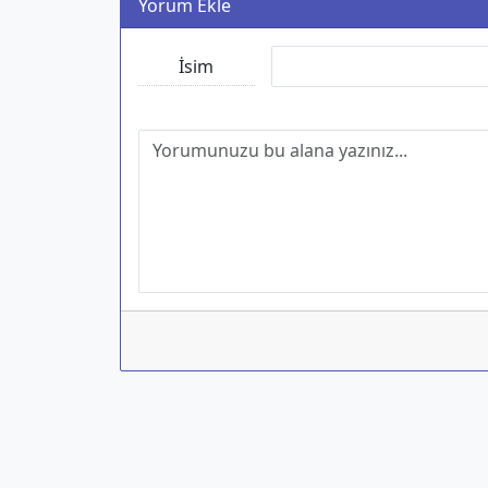
Yorum Ekle
İsim