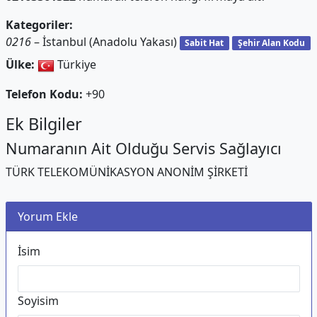
Kategoriler:
0216
– İstanbul (Anadolu Yakası)
Sabit Hat
Şehir Alan Kodu
Ülke:
Türkiye
Telefon Kodu:
+90
Ek Bilgiler
Numaranın Ait Olduğu Servis Sağlayıcı
TÜRK TELEKOMÜNİKASYON ANONİM ŞİRKETİ
Yorum Ekle
İsim
Soyisim