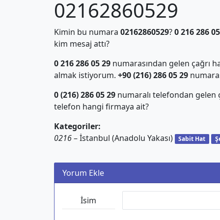
02162860529
Kimin bu numara
02162860529
?
0 216 286 05
kim mesaj attı?
0 216 286 05 29
numarasından gelen çağrı hak
almak istiyorum.
+90 (216) 286 05 29
numarası 
0 (216) 286 05 29
numaralı telefondan gelen
telefon hangi firmaya ait?
Kategoriler:
0216
– İstanbul (Anadolu Yakası)
Sabit Hat
Ş
Yorum Ekle
İsim