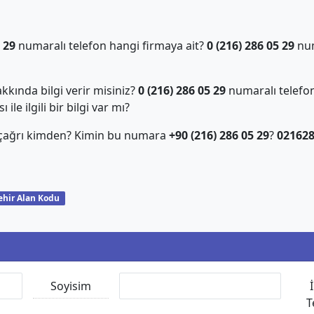
 29
numaralı telefon hangi firmaya ait?
0 (216) 286 05 29
num
kında bilgi verir misiniz?
0 (216) 286 05 29
numaralı telefon
ile ilgili bir bilgi var mı?
 çağrı kimden? Kimin bu numara
+90 (216) 286 05 29
?
02162
ehir Alan Kodu
Soyisim
T