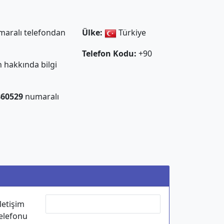
aralı telefondan
Ülke:
Türkiye
Telefon Kodu:
+90
 hakkında bilgi
860529
numaralı
İletişim
elefonu