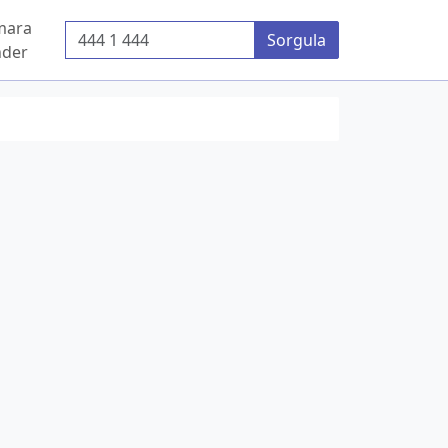
mara
Telefon Numarası
Sorgula
der