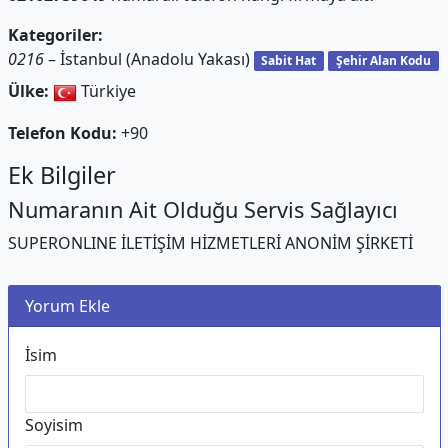
Kategoriler:
0216
– İstanbul (Anadolu Yakası)
Sabit Hat
Şehir Alan Kodu
Ülke:
Türkiye
Telefon Kodu:
+90
Ek Bilgiler
Numaranın Ait Olduğu Servis Sağlayıcı
SUPERONLINE İLETİŞİM HİZMETLERİ ANONİM ŞİRKETİ
Yorum Ekle
İsim
Soyisim