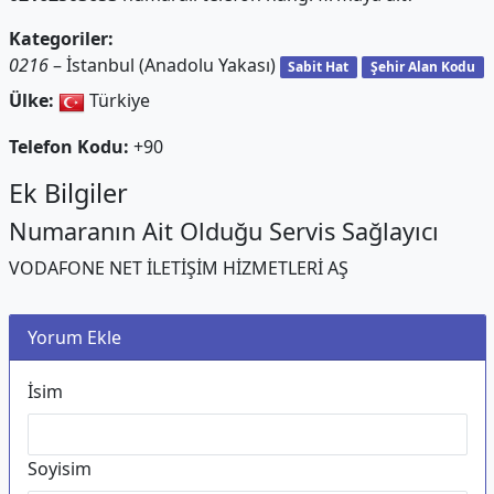
Kategoriler:
0216
– İstanbul (Anadolu Yakası)
Sabit Hat
Şehir Alan Kodu
Ülke:
Türkiye
Telefon Kodu:
+90
Ek Bilgiler
Numaranın Ait Olduğu Servis Sağlayıcı
VODAFONE NET İLETİŞİM HİZMETLERİ AŞ
Yorum Ekle
İsim
Soyisim