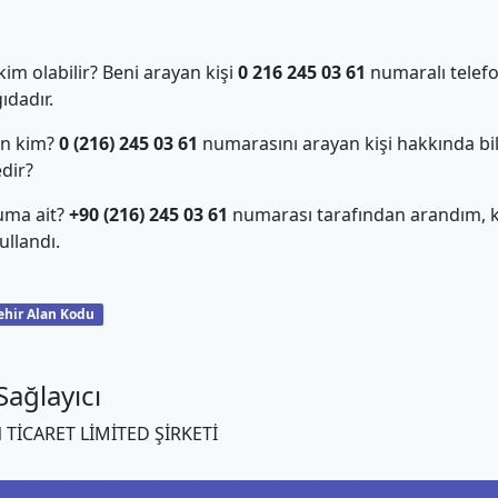
m olabilir? Beni arayan kişi
0 216 245 03 61
numaralı telefo
dadır.
an kim?
0 (216) 245 03 61
numarasını arayan kişi hakkında bil
edir?
uma ait?
+90 (216) 245 03 61
numarası tarafından arandım, ki
llandı.
ehir Alan Kodu
ağlayıcı
TİCARET LİMİTED ŞİRKETİ