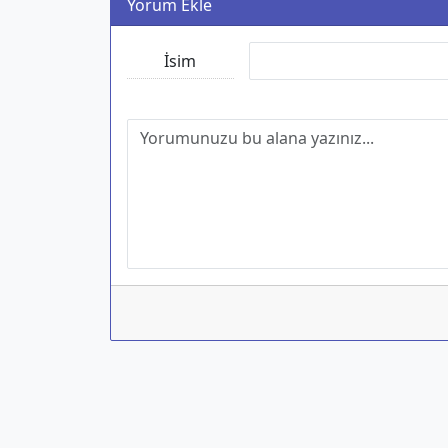
Yorum Ekle
İsim