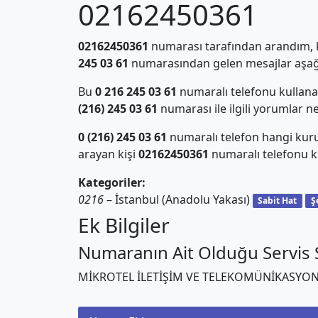
02162450361
02162450361
numarası tarafından arandım, ki
245 03 61
numarasından gelen mesajlar aşağı
Bu
0 216 245 03 61
numaralı telefonu kullan
(216) 245 03 61
numarası ile ilgili yorumlar n
0 (216) 245 03 61
numaralı telefon hangi kur
arayan kişi
02162450361
numaralı telefonu ku
Kategoriler:
0216
– İstanbul (Anadolu Yakası)
Sabit Hat
Ş
Ek Bilgiler
Numaranın Ait Olduğu Servis S
MİKROTEL İLETİŞİM VE TELEKOMÜNİKASYON 