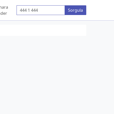
mara
Telefon Numarası
Sorgula
der