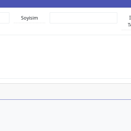
Soyisim
T