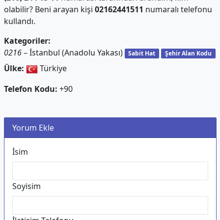
olabilir? Beni arayan kişi
02162441511
numaralı telefonu
kullandı.
Kategoriler:
0216
– İstanbul (Anadolu Yakası)
Sabit Hat
Şehir Alan Kodu
Ülke:
Türkiye
Telefon Kodu:
+90
Yorum Ekle
İsim
Soyisim