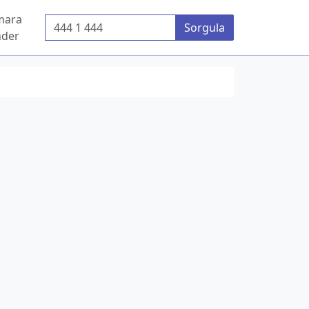
mara
Telefon Numarası
Sorgula
der