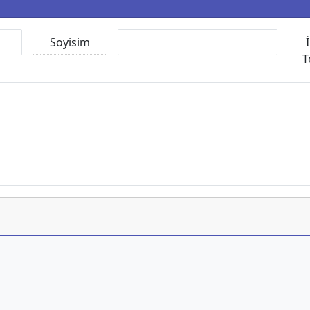
Soyisim
T