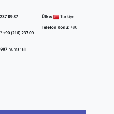
 237 09 87
Ülke:
Türkiye
Telefon Kodu:
+90
ı?
+90 (216) 237 09
0987
numaralı