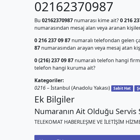
02162370987
Bu
02162370987
numarası kime ait?
0 216 23
numarasından mesaj alan veya aranan kişiler
0 216 237 09 87
numaralı telefondan gelen ça
87
numarasından arayan veya mesaj atan kiş
0 (216) 237 09 87
numaralı telefon hangi firm
telefon hangi kuruma ait?
Kategoriler:
0216
– İstanbul (Anadolu Yakası)
Sabit Hat
Ş
Ek Bilgiler
Numaranın Ait Olduğu Servis S
TELEKOMAT HABERLEŞME VE İLETİŞİM HİZME