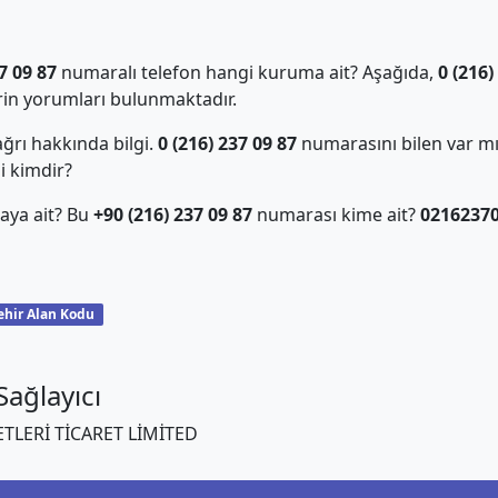
7 09 87
numaralı telefon hangi kuruma ait? Aşağıda,
0 (216)
in yorumları bulunmaktadır.
ğrı hakkında bilgi.
0 (216) 237 09 87
numarasını bilen var m
i kimdir?
aya ait? Bu
+90 (216) 237 09 87
numarası kime ait?
0216237
ehir Alan Kodu
ağlayıcı
TLERİ TİCARET LİMİTED