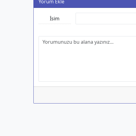
Yorum Ekle
İsim