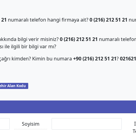
 21
numaralı telefon hangi firmaya ait?
0 (216) 212 51 21
num
kında bilgi verir misiniz?
0 (216) 212 51 21
numaralı telefon
ile ilgili bir bilgi var mı?
 çağrı kimden? Kimin bu numara
+90 (216) 212 51 21
?
02162
ehir Alan Kodu
Soyisim
T