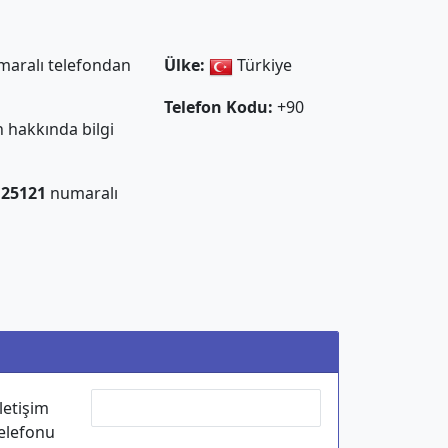
aralı telefondan
Ülke:
Türkiye
Telefon Kodu:
+90
 hakkında bilgi
125121
numaralı
İletişim
elefonu