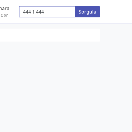
mara
Telefon Numarası
Sorgula
der