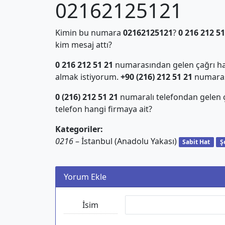
02162125121
Kimin bu numara
02162125121
?
0 216 212 51
kim mesaj attı?
0 216 212 51 21
numarasından gelen çağrı hak
almak istiyorum.
+90 (216) 212 51 21
numarası 
0 (216) 212 51 21
numaralı telefondan gelen
telefon hangi firmaya ait?
Kategoriler:
0216
– İstanbul (Anadolu Yakası)
Sabit Hat
Ş
Yorum Ekle
İsim