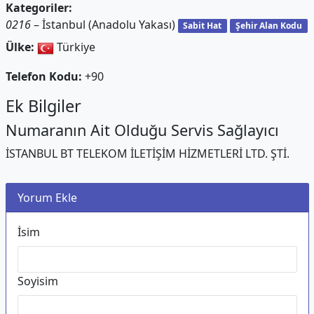
Kategoriler:
0216
– İstanbul (Anadolu Yakası)
Sabit Hat
Şehir Alan Kodu
Ülke:
Türkiye
Telefon Kodu:
+90
Ek Bilgiler
Numaranın Ait Olduğu Servis Sağlayıcı
İSTANBUL BT TELEKOM İLETİŞİM HİZMETLERİ LTD. ŞTİ.
Yorum Ekle
İsim
Soyisim