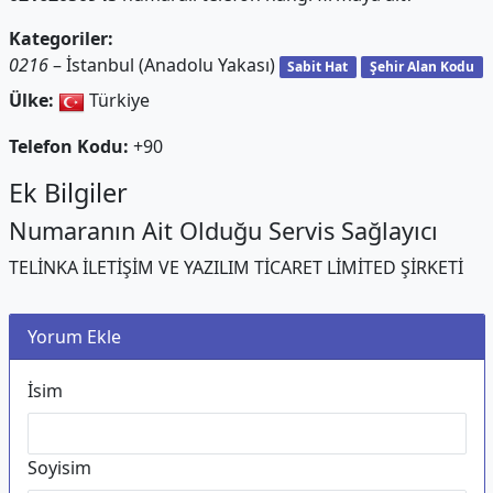
Kategoriler:
0216
– İstanbul (Anadolu Yakası)
Sabit Hat
Şehir Alan Kodu
Ülke:
Türkiye
Telefon Kodu:
+90
Ek Bilgiler
Numaranın Ait Olduğu Servis Sağlayıcı
TELİNKA İLETİŞİM VE YAZILIM TİCARET LİMİTED ŞİRKETİ
Yorum Ekle
İsim
Soyisim