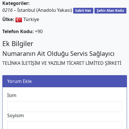
Kategoriler:
0216
– İstanbul (Anadolu Yakası)
Sabit Hat
Şehir Alan Kodu
Ülke:
Türkiye
Telefon Kodu:
+90
Ek Bilgiler
Numaranın Ait Olduğu Servis Sağlayıcı
TELİNKA İLETİŞİM VE YAZILIM TİCARET LİMİTED ŞİRKETİ
Yorum Ekle
İsim
Soyisim