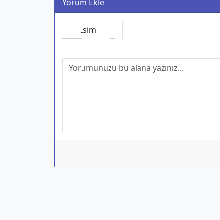
Yorum Ekle
İsim