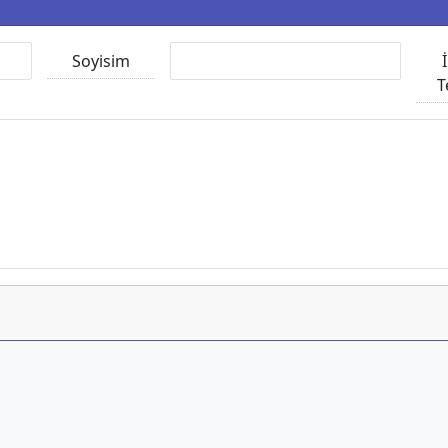
Soyisim
T