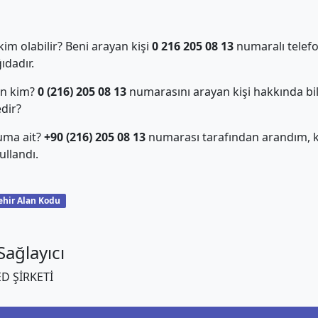
m olabilir? Beni arayan kişi
0 216 205 08 13
numaralı telefo
dadır.
an kim?
0 (216) 205 08 13
numarasını arayan kişi hakkında bil
edir?
uma ait?
+90 (216) 205 08 13
numarası tarafından arandım, ki
llandı.
ehir Alan Kodu
ağlayıcı
ED ŞİRKETİ