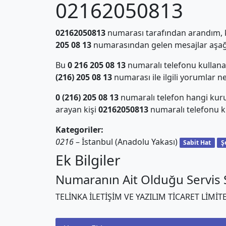
02162050813
02162050813
numarası tarafından arandım, ki
205 08 13
numarasından gelen mesajlar aşağı
Bu
0 216 205 08 13
numaralı telefonu kullan
(216) 205 08 13
numarası ile ilgili yorumlar n
0 (216) 205 08 13
numaralı telefon hangi kur
arayan kişi
02162050813
numaralı telefonu ku
Kategoriler:
0216
– İstanbul (Anadolu Yakası)
Sabit Hat
Ş
Ek Bilgiler
Numaranın Ait Olduğu Servis S
TELİNKA İLETİŞİM VE YAZILIM TİCARET LİMİT