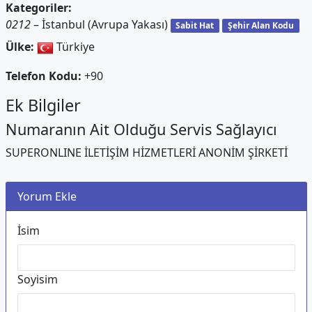
Kategoriler:
0212
– İstanbul (Avrupa Yakası)
Sabit Hat
Şehir Alan Kodu
Ülke:
Türkiye
Telefon Kodu:
+90
Ek Bilgiler
Numaranın Ait Olduğu Servis Sağlayıcı
SUPERONLINE İLETİŞİM HİZMETLERİ ANONİM ŞİRKETİ
Yorum Ekle
İsim
Soyisim