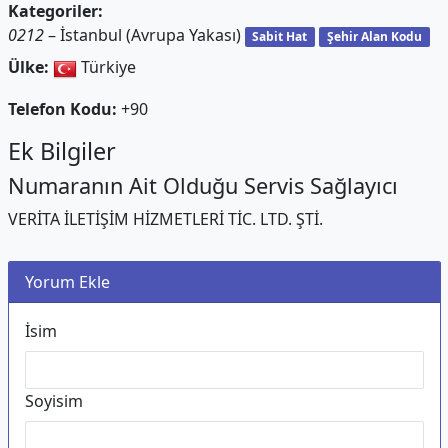
Kategoriler:
0212
– İstanbul (Avrupa Yakası)
Sabit Hat
Şehir Alan Kodu
Ülke:
Türkiye
Telefon Kodu:
+90
Ek Bilgiler
Numaranın Ait Olduğu Servis Sağlayıcı
VERİTA İLETİŞİM HİZMETLERİ TİC. LTD. ŞTİ.
Yorum Ekle
İsim
Soyisim