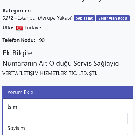
Kategoriler:
0212
– İstanbul (Avrupa Yakası)
Sabit Hat
Şehir Alan Kodu
Ülke:
Türkiye
Telefon Kodu:
+90
Ek Bilgiler
Numaranın Ait Olduğu Servis Sağlayıcı
VERİTA İLETİŞİM HİZMETLERİ TİC. LTD. ŞTİ.
Yorum Ekle
İsim
Soyisim