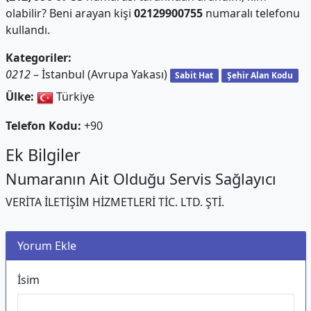
olabilir? Beni arayan kişi
02129900755
numaralı telefonu
kullandı.
Kategoriler:
0212
– İstanbul (Avrupa Yakası)
Sabit Hat
Şehir Alan Kodu
Ülke:
Türkiye
Telefon Kodu:
+90
Ek Bilgiler
Numaranın Ait Olduğu Servis Sağlayıcı
VERİTA İLETİŞİM HİZMETLERİ TİC. LTD. ŞTİ.
Yorum Ekle
İsim