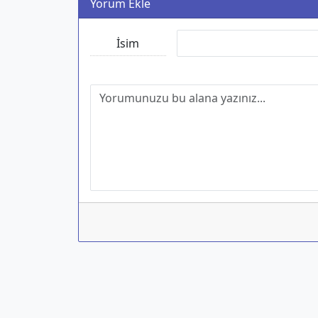
Yorum Ekle
İsim