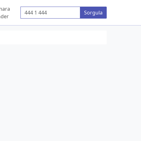
mara
Telefon Numarası
Sorgula
der