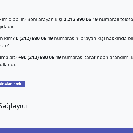
m olabilir? Beni arayan kişi
0 212 990 06 19
numaralı telefo
dadır.
an kim?
0 (212) 990 06 19
numarasını arayan kişi hakkında bil
edir?
uma ait?
+90 (212) 990 06 19
numarası tarafından arandım, ki
llandı.
ir Alan Kodu
ağlayıcı