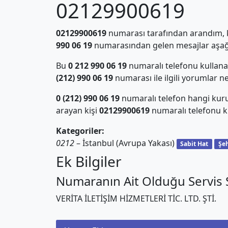
02129900619
02129900619
numarası tarafından arandım, ki
990 06 19
numarasından gelen mesajlar aşağı
Bu
0 212 990 06 19
numaralı telefonu kullan
(212) 990 06 19
numarası ile ilgili yorumlar n
0 (212) 990 06 19
numaralı telefon hangi kur
arayan kişi
02129900619
numaralı telefonu ku
Kategoriler:
0212
– İstanbul (Avrupa Yakası)
Sabit Hat
Şeh
Ek Bilgiler
Numaranın Ait Olduğu Servis S
VERİTA İLETİŞİM HİZMETLERİ TİC. LTD. ŞTİ.