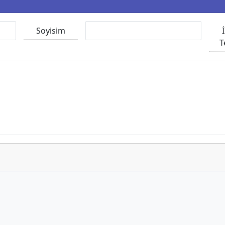
Soyisim
T