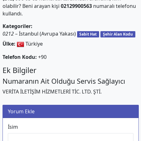
olabilir? Beni arayan kişi
02129900563
numaralı telefonu
kullandı.
Kategoriler:
0212
– İstanbul (Avrupa Yakası)
Sabit Hat
Şehir Alan Kodu
Ülke:
Türkiye
Telefon Kodu:
+90
Ek Bilgiler
Numaranın Ait Olduğu Servis Sağlayıcı
VERİTA İLETİŞİM HİZMETLERİ TİC. LTD. ŞTİ.
Yorum Ekle
İsim