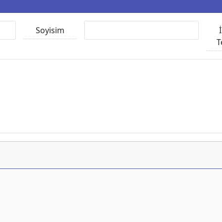
Soyisim
T