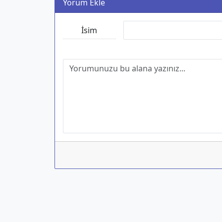
Yorum Ekle
İsim