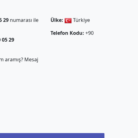
5 29
numarası ile
Ülke:
Türkiye
Telefon Kodu:
+90
0 05 29
m aramış? Mesaj