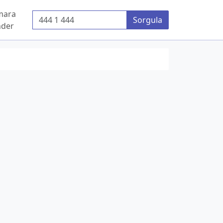
mara
Telefon Numarası
Sorgula
der