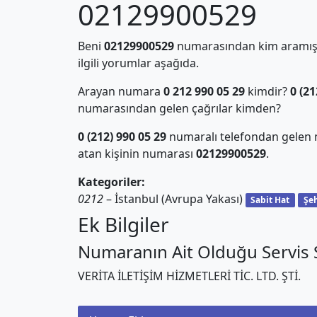
02129900529
Beni
02129900529
numarasından kim aramış?
ilgili yorumlar aşağıda.
Arayan numara
0 212 990 05 29
kimdir?
0 (21
numarasından gelen çağrılar kimden?
0 (212) 990 05 29
numaralı telefondan gelen 
atan kişinin numarası
02129900529
.
Kategoriler:
0212
– İstanbul (Avrupa Yakası)
Sabit Hat
Şeh
Ek Bilgiler
Numaranın Ait Olduğu Servis S
VERİTA İLETİŞİM HİZMETLERİ TİC. LTD. ŞTİ.