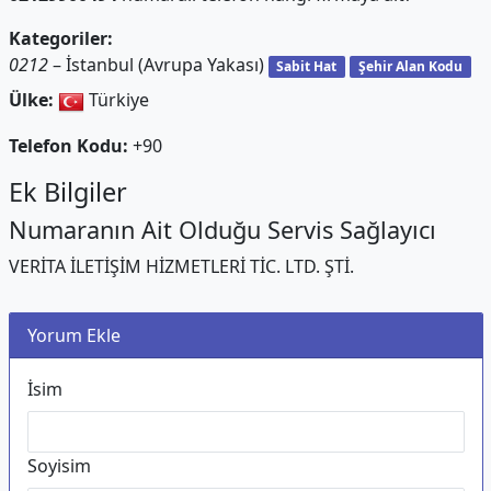
Kategoriler:
0212
– İstanbul (Avrupa Yakası)
Sabit Hat
Şehir Alan Kodu
Ülke:
Türkiye
Telefon Kodu:
+90
Ek Bilgiler
Numaranın Ait Olduğu Servis Sağlayıcı
VERİTA İLETİŞİM HİZMETLERİ TİC. LTD. ŞTİ.
Yorum Ekle
İsim
Soyisim