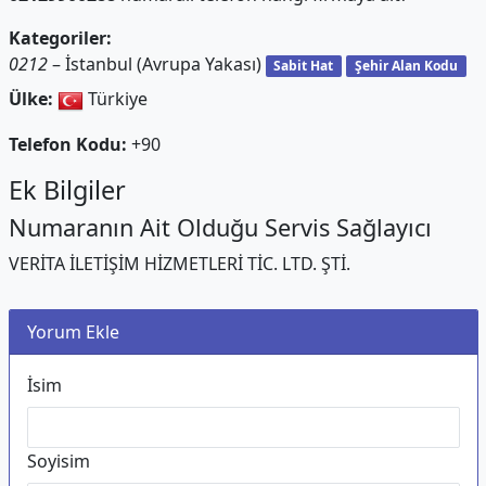
Kategoriler:
0212
– İstanbul (Avrupa Yakası)
Sabit Hat
Şehir Alan Kodu
Ülke:
Türkiye
Telefon Kodu:
+90
Ek Bilgiler
Numaranın Ait Olduğu Servis Sağlayıcı
VERİTA İLETİŞİM HİZMETLERİ TİC. LTD. ŞTİ.
Yorum Ekle
İsim
Soyisim