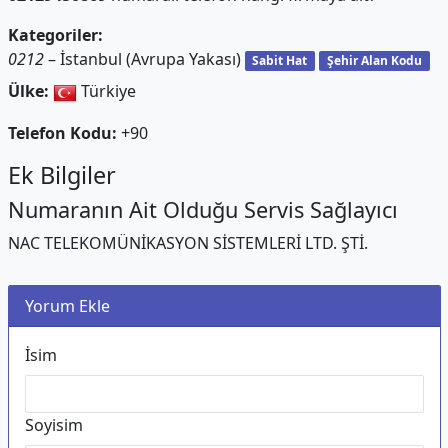
Kategoriler:
0212
– İstanbul (Avrupa Yakası)
Sabit Hat
Şehir Alan Kodu
Ülke:
Türkiye
Telefon Kodu:
+90
Ek Bilgiler
Numaranın Ait Olduğu Servis Sağlayıcı
NAC TELEKOMÜNİKASYON SİSTEMLERİ LTD. ŞTİ.
Yorum Ekle
İsim
Soyisim