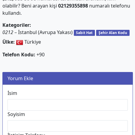
olabilir? Beni arayan kişi
02129355898
numaralı telefonu
kullandı.
Kategoriler:
0212
– İstanbul (Avrupa Yakası)
Sabit Hat
Şehir Alan Kodu
Ülke:
Türkiye
Telefon Kodu:
+90
Yorum Ekle
İsim
Soyisim