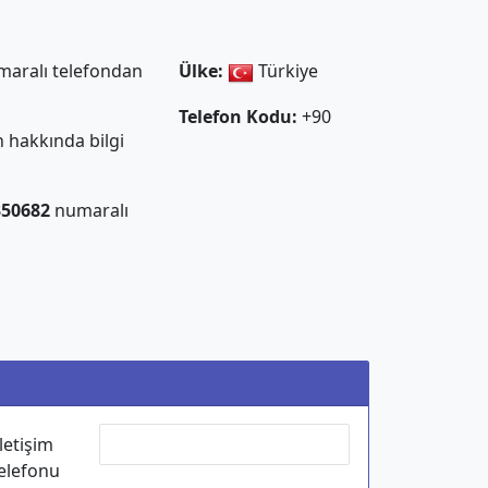
aralı telefondan
Ülke:
Türkiye
Telefon Kodu:
+90
 hakkında bilgi
350682
numaralı
İletişim
elefonu