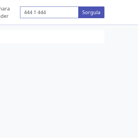
mara
Telefon Numarası
Sorgula
der