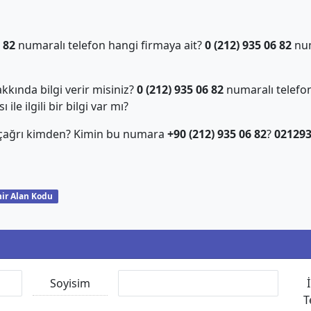
 82
numaralı telefon hangi firmaya ait?
0 (212) 935 06 82
num
kında bilgi verir misiniz?
0 (212) 935 06 82
numaralı telefon
ile ilgili bir bilgi var mı?
 çağrı kimden? Kimin bu numara
+90 (212) 935 06 82
?
02129
ir Alan Kodu
Soyisim
T