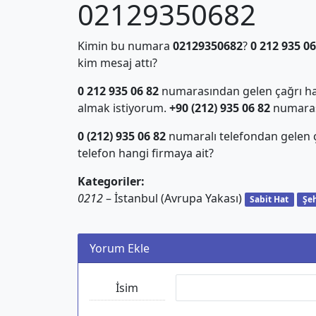
02129350682
Kimin bu numara
02129350682
?
0 212 935 06
kim mesaj attı?
0 212 935 06 82
numarasından gelen çağrı hak
almak istiyorum.
+90 (212) 935 06 82
numarası 
0 (212) 935 06 82
numaralı telefondan gelen
telefon hangi firmaya ait?
Kategoriler:
0212
– İstanbul (Avrupa Yakası)
Sabit Hat
Şeh
Yorum Ekle
İsim