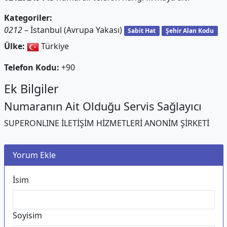
Kategoriler:
0212
– İstanbul (Avrupa Yakası)
Sabit Hat
Şehir Alan Kodu
Ülke:
Türkiye
Telefon Kodu:
+90
Ek Bilgiler
Numaranın Ait Olduğu Servis Sağlayıcı
SUPERONLINE İLETİŞİM HİZMETLERİ ANONİM ŞİRKETİ
Yorum Ekle
İsim
Soyisim