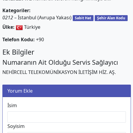
Kategoriler:
0212
– İstanbul (Avrupa Yakası)
Sabit Hat
Şehir Alan Kodu
Ülke:
Türkiye
Telefon Kodu:
+90
Ek Bilgiler
Numaranın Ait Olduğu Servis Sağlayıcı
NEHİRCELL TELEKOMÜNİKASYON İLETİŞİM HİZ. AŞ.
Yorum Ekle
İsim
Soyisim