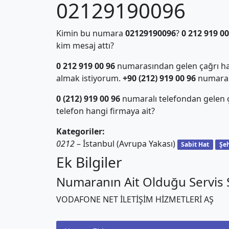
02129190096
Kimin bu numara
02129190096
?
0 212 919 00
kim mesaj attı?
0 212 919 00 96
numarasından gelen çağrı hak
almak istiyorum.
+90 (212) 919 00 96
numarası 
0 (212) 919 00 96
numaralı telefondan gelen
telefon hangi firmaya ait?
Kategoriler:
0212
– İstanbul (Avrupa Yakası)
Sabit Hat
Şeh
Ek Bilgiler
Numaranın Ait Olduğu Servis S
VODAFONE NET İLETİŞİM HİZMETLERİ AŞ