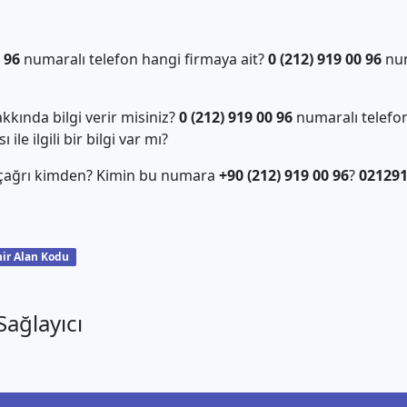
 96
numaralı telefon hangi firmaya ait?
0 (212) 919 00 96
num
kında bilgi verir misiniz?
0 (212) 919 00 96
numaralı telefon
ile ilgili bir bilgi var mı?
 çağrı kimden? Kimin bu numara
+90 (212) 919 00 96
?
02129
ir Alan Kodu
ağlayıcı