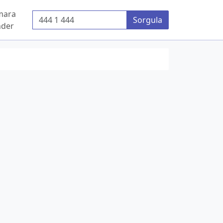
mara
Telefon Numarası
Sorgula
der