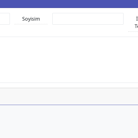
Soyisim
T