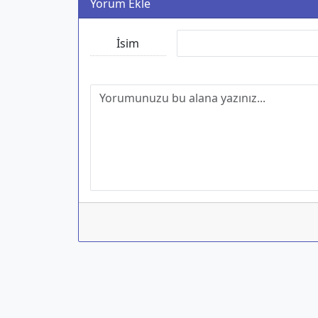
Yorum Ekle
İsim