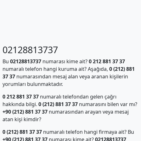
02128813737
Bu
02128813737
numarası kime ait?
0 212 881 37 37
numaralı telefon hangi kuruma ait? Aşağıda,
0 (212) 881
37 37
numarasından mesaj alan veya aranan kişilerin
yorumları bulunmaktadır.
0 212 881 37 37
numaralı telefondan gelen çağrı
hakkında bilgi.
0 (212) 881 37 37
numarasını bilen var mı?
+90 (212) 881 37 37
numarasından arayan veya mesaj
atan kişi kimdir?
0 (212) 881 37 37
numaralı telefon hangi firmaya ait? Bu
+90 (212) 881 37 37
numarası kime ait?
02128813737