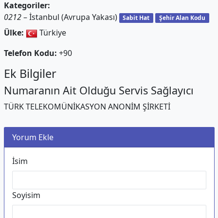
Kategoriler:
0212
– İstanbul (Avrupa Yakası)
Sabit Hat
Şehir Alan Kodu
Ülke:
Türkiye
Telefon Kodu:
+90
Ek Bilgiler
Numaranın Ait Olduğu Servis Sağlayıcı
TÜRK TELEKOMÜNİKASYON ANONİM ŞİRKETİ
Yorum Ekle
İsim
Soyisim