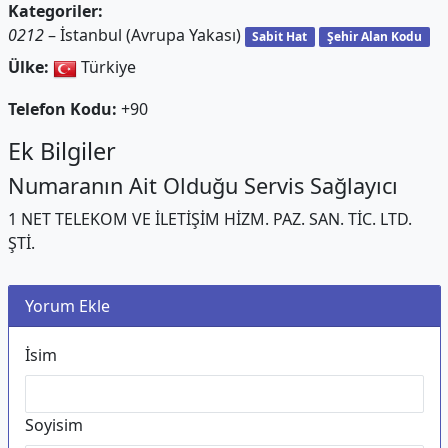
Kategoriler:
0212
– İstanbul (Avrupa Yakası)
Sabit Hat
Şehir Alan Kodu
Ülke:
Türkiye
Telefon Kodu:
+90
Ek Bilgiler
Numaranın Ait Olduğu Servis Sağlayıcı
1 NET TELEKOM VE İLETİŞİM HİZM. PAZ. SAN. TİC. LTD.
ŞTİ.
Yorum Ekle
İsim
Soyisim