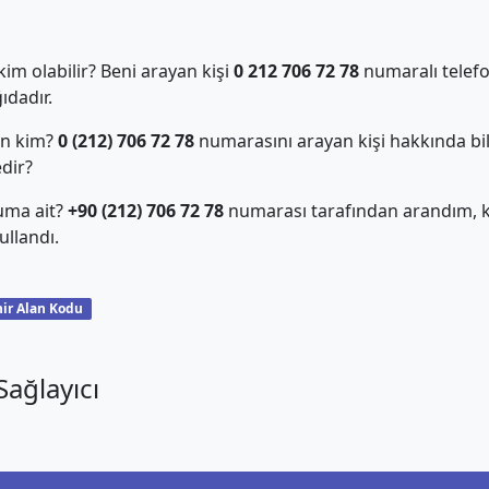
m olabilir? Beni arayan kişi
0 212 706 72 78
numaralı telefo
dadır.
an kim?
0 (212) 706 72 78
numarasını arayan kişi hakkında bil
edir?
uma ait?
+90 (212) 706 72 78
numarası tarafından arandım, ki
llandı.
ir Alan Kodu
ağlayıcı