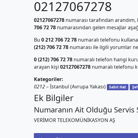
02127067278
02127067278
numarası tarafından arandım, ki
706 72 78
numarasından gelen mesajlar aşağı
Bu
0 212 706 72 78
numaralı telefonu kullan
(212) 706 72 78
numarası ile ilgili yorumlar n
0 (212) 706 72 78
numaralı telefon hangi kur
arayan kişi
02127067278
numaralı telefonu ku
Kategoriler:
0212
– İstanbul (Avrupa Yakası)
Sabit Hat
Şeh
Ek Bilgiler
Numaranın Ait Olduğu Servis S
VERİMOR TELEKOMÜNİKASYON AŞ