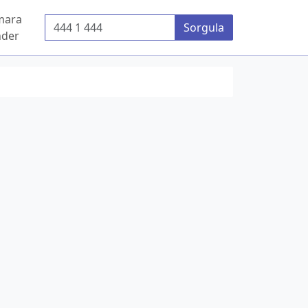
mara
Telefon Numarası
Sorgula
der