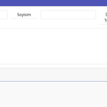
Soyisim
T