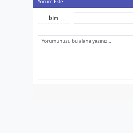
Yorum Ekle
İsim