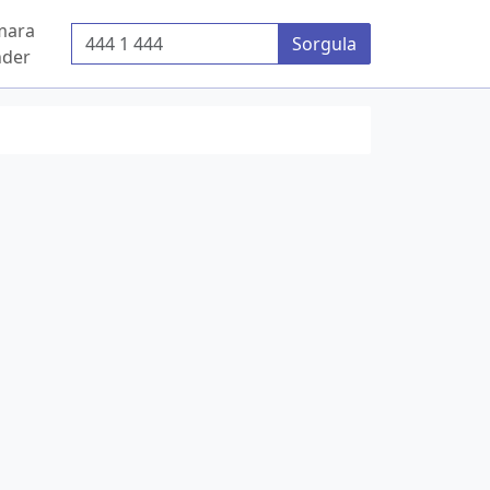
mara
Telefon Numarası
Sorgula
der