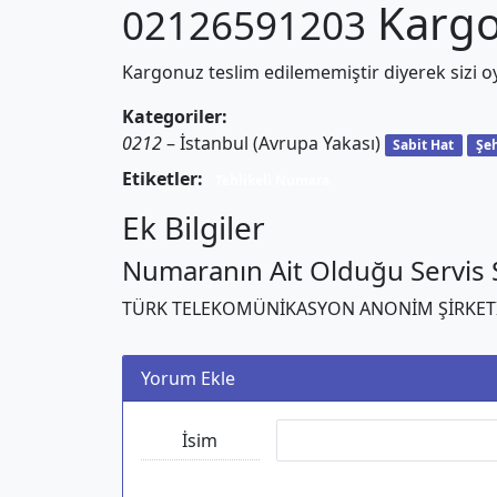
Kargo 
02126591203
Kargonuz teslim edilememiştir diyerek sizi oy
Kategoriler:
0212
– İstanbul (Avrupa Yakası)
Sabit Hat
Şeh
Etiketler:
Tehlikeli Numara
Ek Bilgiler
Numaranın Ait Olduğu Servis S
TÜRK TELEKOMÜNİKASYON ANONİM ŞİRKET
Yorum Ekle
İsim