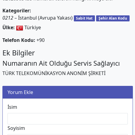
Kategoriler:
0212
– İstanbul (Avrupa Yakası)
Sabit Hat
Şehir Alan Kodu
Ülke:
Türkiye
Telefon Kodu:
+90
Ek Bilgiler
Numaranın Ait Olduğu Servis Sağlayıcı
TÜRK TELEKOMÜNİKASYON ANONİM ŞİRKETİ
Yorum Ekle
İsim
Soyisim