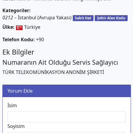
Kategoriler:
0212
– İstanbul (Avrupa Yakası)
Sabit Hat
Şehir Alan Kodu
Ülke:
Türkiye
Telefon Kodu:
+90
Ek Bilgiler
Numaranın Ait Olduğu Servis Sağlayıcı
TÜRK TELEKOMÜNİKASYON ANONİM ŞİRKETİ
Yorum Ekle
İsim
Soyisim