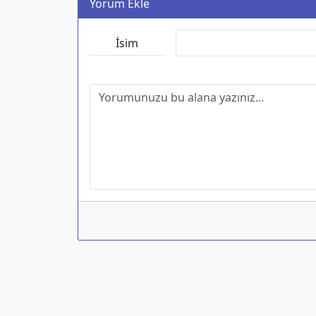
Yorum Ekle
İsim