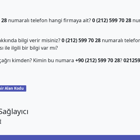
 28
numaralı telefon hangi firmaya ait?
0 (212) 599 70 28
num
kında bilgi verir misiniz?
0 (212) 599 70 28
numaralı telefon
ile ilgili bir bilgi var mı?
 çağrı kimden? Kimin bu numara
+90 (212) 599 70 28
?
02125
ir Alan Kodu
ağlayıcı
İ