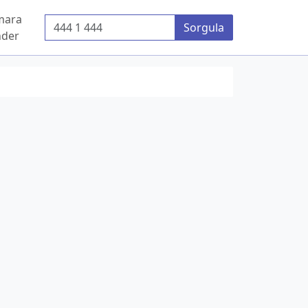
mara
Telefon Numarası
Sorgula
der