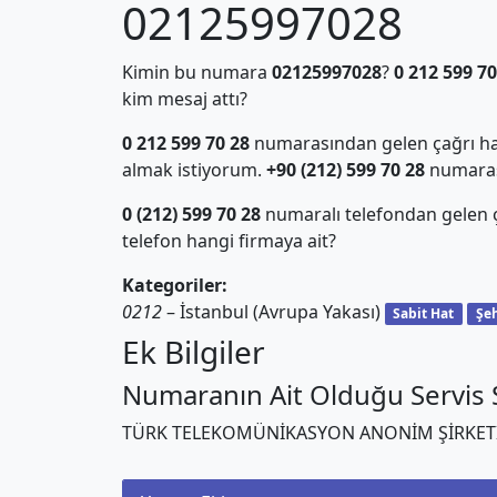
02125997028
Kimin bu numara
02125997028
?
0 212 599 70
kim mesaj attı?
0 212 599 70 28
numarasından gelen çağrı hak
almak istiyorum.
+90 (212) 599 70 28
numarası 
0 (212) 599 70 28
numaralı telefondan gelen
telefon hangi firmaya ait?
Kategoriler:
0212
– İstanbul (Avrupa Yakası)
Sabit Hat
Şeh
Ek Bilgiler
Numaranın Ait Olduğu Servis S
TÜRK TELEKOMÜNİKASYON ANONİM ŞİRKET