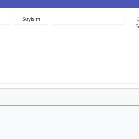
Soyisim
T