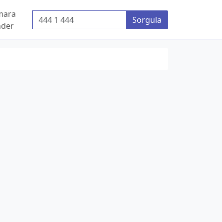
mara
Telefon Numarası
Sorgula
der