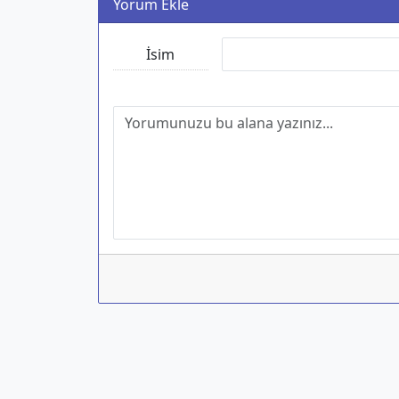
Yorum Ekle
İsim