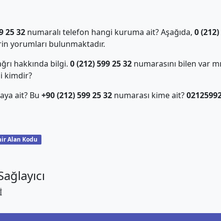
9 25 32
numaralı telefon hangi kuruma ait? Aşağıda,
0 (212)
in yorumları bulunmaktadır.
ğrı hakkında bilgi.
0 (212) 599 25 32
numarasını bilen var m
i kimdir?
aya ait? Bu
+90 (212) 599 25 32
numarası kime ait?
0212599
ir Alan Kodu
ağlayıcı
İ