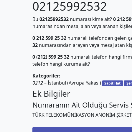
02125992532
Bu
02125992532
numarası kime ait?
0 212 59
numarasından mesaj alan veya aranan kişiler
0 212 599 25 32
numaralı telefondan gelen ça
32
numarasından arayan veya mesaj atan kiş
0 (212) 599 25 32
numaralı telefon hangi firm
telefon hangi kuruma ait?
Kategoriler:
0212
– İstanbul (Avrupa Yakası)
Sabit Hat
Şeh
Ek Bilgiler
Numaranın Ait Olduğu Servis S
TÜRK TELEKOMÜNİKASYON ANONİM ŞİRKET