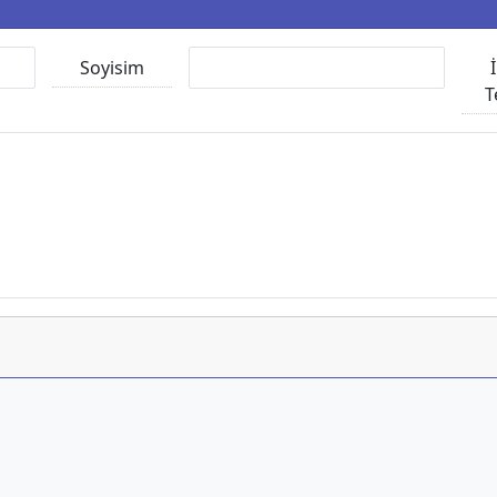
Soyisim
T