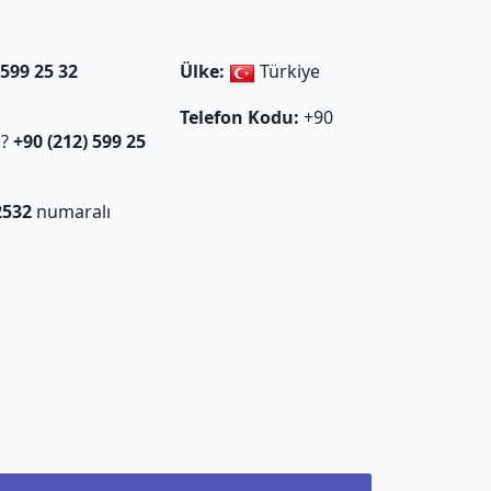
 599 25 32
Ülke:
Türkiye
Telefon Kodu:
+90
ı?
+90 (212) 599 25
2532
numaralı