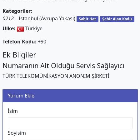
Kategoriler:
0212
– İstanbul (Avrupa Yakası)
Sabit Hat
Şehir Alan Kodu
Ülke:
Türkiye
Telefon Kodu:
+90
Ek Bilgiler
Numaranın Ait Olduğu Servis Sağlayıcı
TÜRK TELEKOMÜNİKASYON ANONİM ŞİRKETİ
Yorum Ekle
İsim
Soyisim