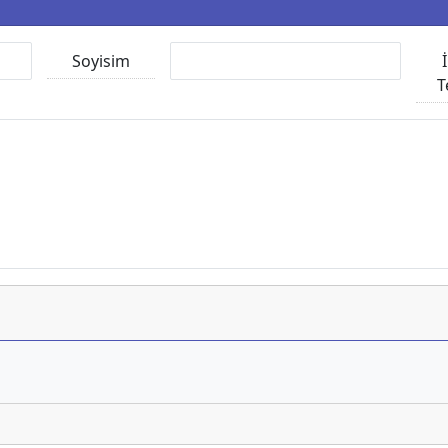
Soyisim
T