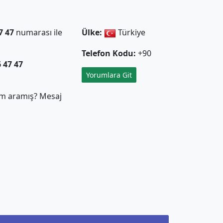
7 47
numarası ile
Ülke:
Türkiye
Telefon Kodu:
+90
6 47 47
Yorumlara Git
m aramış? Mesaj