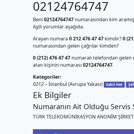
02124764747
Beni
02124764747
numarasından kim aramış?
ilgili yorumlar aşağıda.
Arayan numara
0 212 476 47 47
kimdir?
0 (21
numarasından gelen çağrılar kimden?
0 (212) 476 47 47
numaralı telefondan gelen 
atan kişinin numarası
02124764747
.
Kategoriler:
0212
– İstanbul (Avrupa Yakası)
Sabit Hat
Şeh
Ek Bilgiler
Numaranın Ait Olduğu Servis S
TÜRK TELEKOMÜNİKASYON ANONİM ŞİRKET