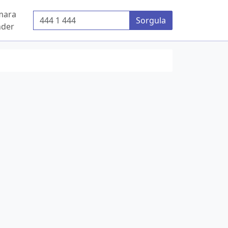
mara
Telefon Numarası
Sorgula
der