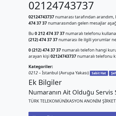
02124743737
02124743737
numarası tarafından arandım, ki
474 37 37
numarasından gelen mesajlar aşağı
Bu
0 212 474 37 37
numaralı telefonu kullan
(212) 474 37 37
numarası ile ilgili yorumlar n
0 (212) 474 37 37
numaralı telefon hangi kur
arayan kişi
02124743737
numaralı telefonu ku
Kategoriler:
0212
– İstanbul (Avrupa Yakası)
Sabit Hat
Şeh
Ek Bilgiler
Numaranın Ait Olduğu Servis S
TÜRK TELEKOMÜNİKASYON ANONİM ŞİRKET