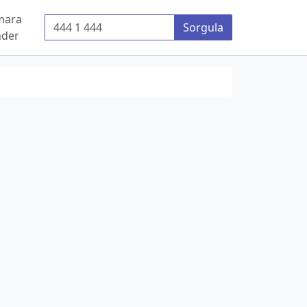
mara
Telefon Numarası
Sorgula
der