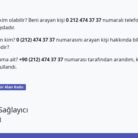
m olabilir? Beni arayan kişi
0 212 474 37 37
numaralı telefo
dadır.
an kim?
0 (212) 474 37 37
numarasını arayan kişi hakkında bil
edir?
uma ait?
+90 (212) 474 37 37
numarası tarafından arandım, ki
llandı.
ir Alan Kodu
ağlayıcı
İ