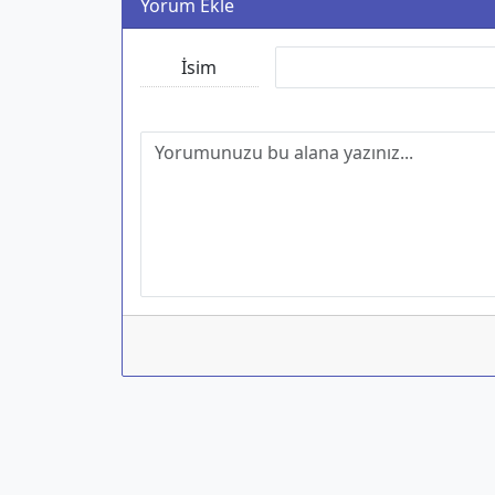
Yorum Ekle
İsim