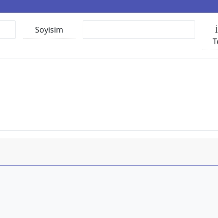
Soyisim
T