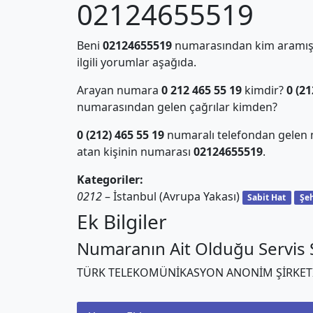
02124655519
Beni
02124655519
numarasından kim aramış?
ilgili yorumlar aşağıda.
Arayan numara
0 212 465 55 19
kimdir?
0 (21
numarasından gelen çağrılar kimden?
0 (212) 465 55 19
numaralı telefondan gelen 
atan kişinin numarası
02124655519
.
Kategoriler:
0212
– İstanbul (Avrupa Yakası)
Sabit Hat
Şeh
Ek Bilgiler
Numaranın Ait Olduğu Servis S
TÜRK TELEKOMÜNİKASYON ANONİM ŞİRKET