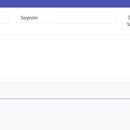
Soyisim
T