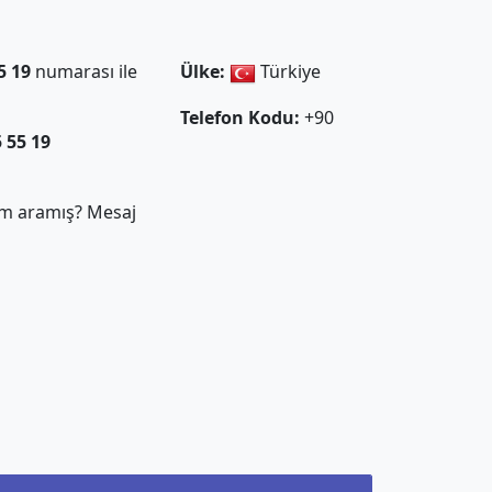
5 19
numarası ile
Ülke:
Türkiye
Telefon Kodu:
+90
5 55 19
m aramış? Mesaj