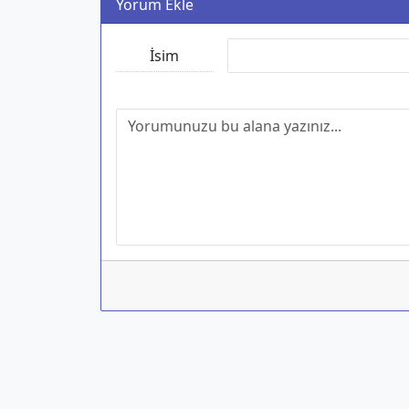
Yorum Ekle
İsim