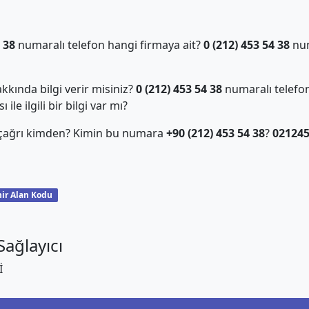
 38
numaralı telefon hangi firmaya ait?
0 (212) 453 54 38
num
kında bilgi verir misiniz?
0 (212) 453 54 38
numaralı telefon
ile ilgili bir bilgi var mı?
 çağrı kimden? Kimin bu numara
+90 (212) 453 54 38
?
02124
ir Alan Kodu
ağlayıcı
İ