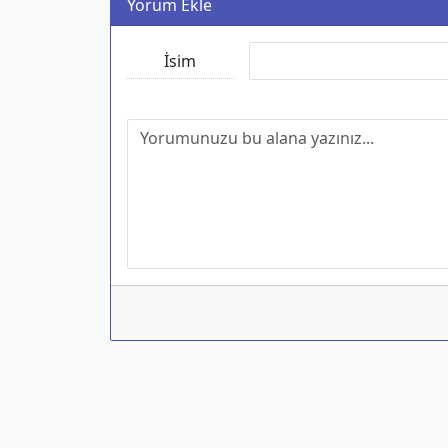
Yorum Ekle
İsim