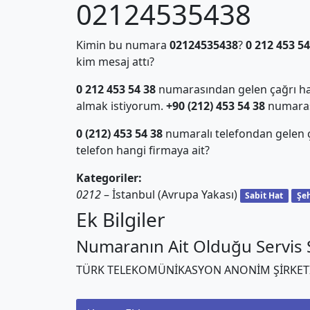
02124535438
Kimin bu numara
02124535438
?
0 212 453 54
kim mesaj attı?
0 212 453 54 38
numarasından gelen çağrı hak
almak istiyorum.
+90 (212) 453 54 38
numarası 
0 (212) 453 54 38
numaralı telefondan gelen
telefon hangi firmaya ait?
Kategoriler:
0212
– İstanbul (Avrupa Yakası)
Sabit Hat
Şeh
Ek Bilgiler
Numaranın Ait Olduğu Servis S
TÜRK TELEKOMÜNİKASYON ANONİM ŞİRKET