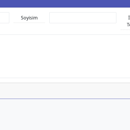
Soyisim
T