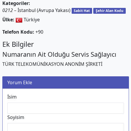
Kategoriler:
0212
– İstanbul (Avrupa Yakası)
Sabit Hat
Şehir Alan Kodu
Ülke:
Türkiye
Telefon Kodu:
+90
Ek Bilgiler
Numaranın Ait Olduğu Servis Sağlayıcı
TÜRK TELEKOMÜNİKASYON ANONİM ŞİRKETİ
Yorum Ekle
İsim
Soyisim