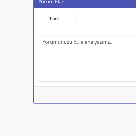
Yorum Ekle
İsim