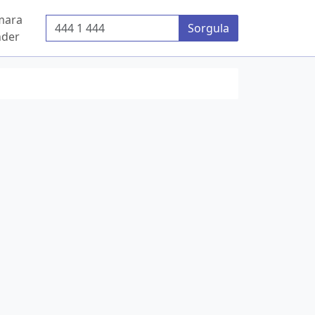
mara
Telefon Numarası
Sorgula
der