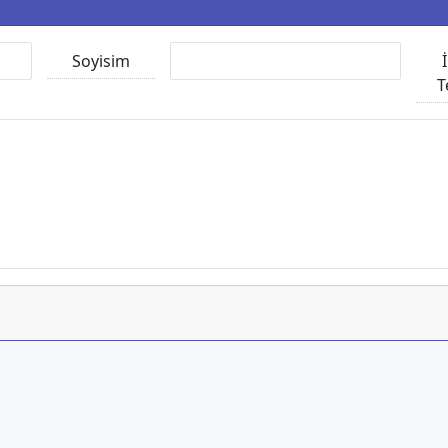
Soyisim
T