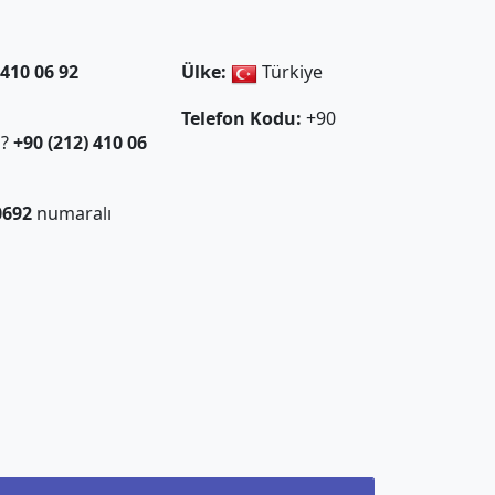
 410 06 92
Ülke:
Türkiye
Telefon Kodu:
+90
ı?
+90 (212) 410 06
0692
numaralı