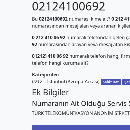
02124100692
Bu
02124100692
numarası kime ait?
0 212 41
numarasından mesaj alan veya aranan kişiler
0 212 410 06 92
numaralı telefondan gelen ça
92
numarasından arayan veya mesaj atan kiş
0 (212) 410 06 92
numaralı telefon hangi firm
telefon hangi kuruma ait?
Kategoriler:
0212
– İstanbul (Avrupa Yakası)
Sabit Hat
Şeh
Ek Bilgiler
Numaranın Ait Olduğu Servis S
TÜRK TELEKOMÜNİKASYON ANONİM ŞİRKET