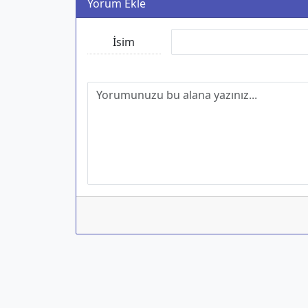
Yorum Ekle
İsim