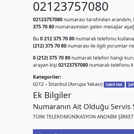
02123757080
02123757080
numarası tarafından arandım, ki
375 70 80
numarasından gelen mesajlar aşağı
Bu
0 212 375 70 80
numaralı telefonu kullan
(212) 375 70 80
numarası ile ilgili yorumlar n
0 (212) 375 70 80
numaralı telefon hangi kur
arayan kişi
02123757080
numaralı telefonu ku
Kategoriler:
0212
– İstanbul (Avrupa Yakası)
Sabit Hat
Şeh
Ek Bilgiler
Numaranın Ait Olduğu Servis S
TÜRK TELEKOMÜNİKASYON ANONİM ŞİRKET