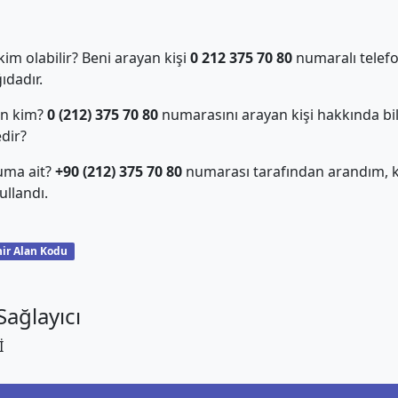
m olabilir? Beni arayan kişi
0 212 375 70 80
numaralı telefo
dadır.
an kim?
0 (212) 375 70 80
numarasını arayan kişi hakkında bil
edir?
uma ait?
+90 (212) 375 70 80
numarası tarafından arandım, ki
llandı.
ir Alan Kodu
ağlayıcı
İ