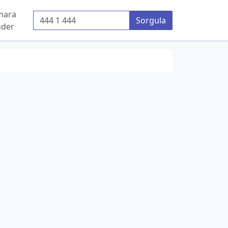
mara
Telefon Numarası
Sorgula
der