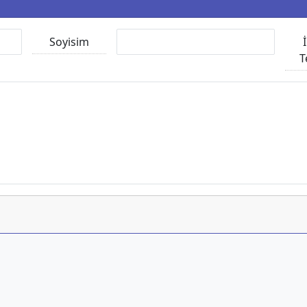
Soyisim
T