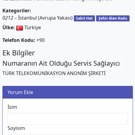
Kategoriler:
0212
– İstanbul (Avrupa Yakası)
Sabit Hat
Şehir Alan Kodu
Ülke:
Türkiye
Telefon Kodu:
+90
Ek Bilgiler
Numaranın Ait Olduğu Servis Sağlayıcı
TÜRK TELEKOMÜNİKASYON ANONİM ŞİRKETİ
Yorum Ekle
İsim
Soyisim