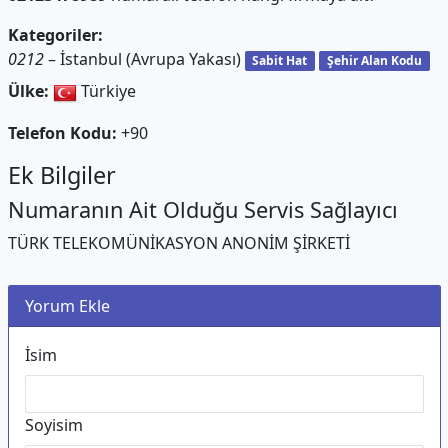
Kategoriler:
0212
– İstanbul (Avrupa Yakası)
Sabit Hat
Şehir Alan Kodu
Ülke:
Türkiye
Telefon Kodu:
+90
Ek Bilgiler
Numaranın Ait Olduğu Servis Sağlayıcı
TÜRK TELEKOMÜNİKASYON ANONİM ŞİRKETİ
Yorum Ekle
İsim
Soyisim