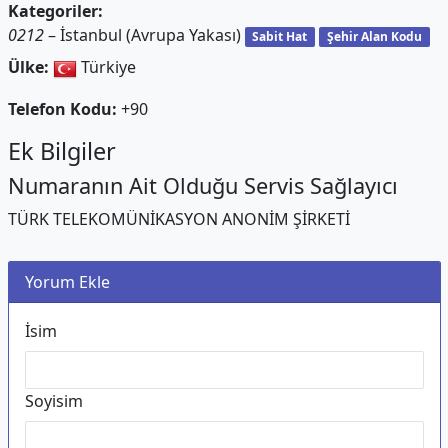
Kategoriler:
0212
– İstanbul (Avrupa Yakası)
Sabit Hat
Şehir Alan Kodu
Ülke:
Türkiye
Telefon Kodu:
+90
Ek Bilgiler
Numaranın Ait Olduğu Servis Sağlayıcı
TÜRK TELEKOMÜNİKASYON ANONİM ŞİRKETİ
Yorum Ekle
İsim
Soyisim