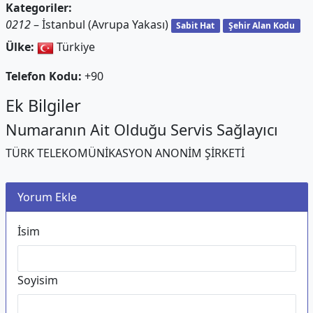
Kategoriler:
0212
– İstanbul (Avrupa Yakası)
Sabit Hat
Şehir Alan Kodu
Ülke:
Türkiye
Telefon Kodu:
+90
Ek Bilgiler
Numaranın Ait Olduğu Servis Sağlayıcı
TÜRK TELEKOMÜNİKASYON ANONİM ŞİRKETİ
Yorum Ekle
İsim
Soyisim