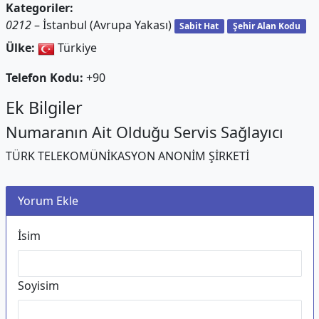
Kategoriler:
0212
– İstanbul (Avrupa Yakası)
Sabit Hat
Şehir Alan Kodu
Ülke:
Türkiye
Telefon Kodu:
+90
Ek Bilgiler
Numaranın Ait Olduğu Servis Sağlayıcı
TÜRK TELEKOMÜNİKASYON ANONİM ŞİRKETİ
Yorum Ekle
İsim
Soyisim